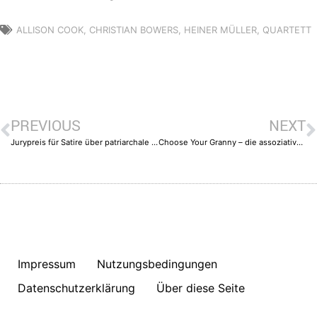
ALLISON COOK
,
CHRISTIAN BOWERS
,
HEINER MÜLLER
,
QUARTETT
PREVIOUS
NEXT
Jurypreis für Satire über patriarchale Stereotypen
Choose Your Granny – die assoziative Castingshow
Impressum
Nutzungsbedingungen
Datenschutzerklärung
Über diese Seite