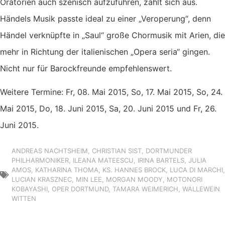
Oratorien auch szenisch aufzuführen, zahlt sich aus.
Händels Musik passte ideal zu einer „Veroperung“, denn
Händel verknüpfte in „Saul“ große Chormusik mit Arien, die
mehr in Richtung der italienischen „Opera seria“ gingen.
Nicht nur für Barockfreunde empfehlenswert.
Weitere Termine: Fr, 08. Mai 2015, So, 17. Mai 2015, So, 24.
Mai 2015, Do, 18. Juni 2015, Sa, 20. Juni 2015 und Fr, 26.
Juni 2015.
ANDREAS NACHTSHEIM
,
CHRISTIAN SIST
,
DORTMUNDER
PHILHARMONIKER
,
ILEANA MATEESCU
,
IRINA BARTELS
,
JULIA
AMOS
,
KATHARINA THOMA
,
KS. HANNES BROCK
,
LUCA DI MARCHI
,
LUCIAN KRASZNEC
,
MIN LEE
,
MORGAN MOODY
,
MOTONORI
KOBAYASHI
,
OPER DORTMUND
,
TAMARA WEIMERICH
,
WALLEWEIN
WITTEN