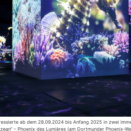
ressierte ab dem 28.09.2024 bis Anfang 2025 in zwei imm
Ozean“ – Phoenix des Lumières (am Dortmunder Phoenix-West