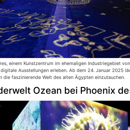
ères, einem Kunstzentrum im ehemaligen Industriegebiet v
igitale Ausstellungen erleben. Ab dem 24. Januar 2025 läd
in die faszinierende Welt des alten Ägypten einzutauchen.
derwelt Ozean bei Phoenix de