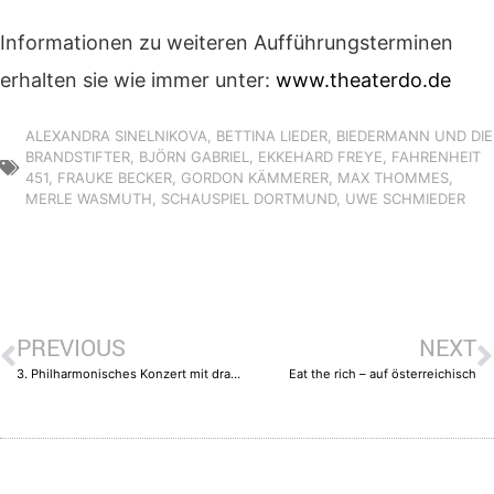
Informationen zu weiteren Aufführungsterminen
erhalten sie wie immer unter:
www.theaterdo.de
ALEXANDRA SINELNIKOVA
,
BETTINA LIEDER
,
BIEDERMANN UND DIE
BRANDSTIFTER
,
BJÖRN GABRIEL
,
EKKEHARD FREYE
,
FAHRENHEIT
451
,
FRAUKE BECKER
,
GORDON KÄMMERER
,
MAX THOMMES
,
MERLE WASMUTH
,
SCHAUSPIEL DORTMUND
,
UWE SCHMIEDER
PREVIOUS
NEXT
3. Philharmonisches Konzert mit dramatischen „lebens_wegen“
Eat the rich – auf österreichisch