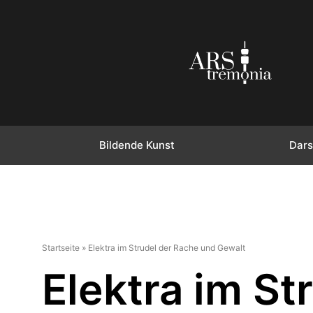
Bildende Kunst
Dars
Startseite
»
Elektra im Strudel der Rache und Gewalt
Elektra im S