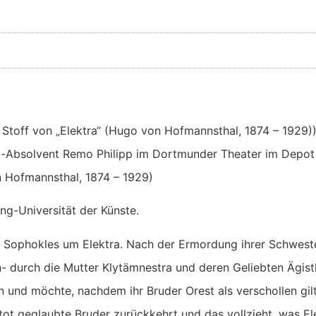
he Stoff von „Elektra“ (Hugo von Hofmannsthal, 1874 – 1929
-Absolvent Remo Philipp im Dortmunder Theater im Depot s
n Hofmannsthal, 1874 – 1929)
ng-Universität der Künste.
n Sophokles um Elektra. Nach der Ermordung ihrer Schweste
durch die Mutter Klytämnestra und deren Geliebten Ägisth
 und möchte, nachdem ihr Bruder Orest als verschollen gil
 tot geglaubte Bruder zurückkehrt und das vollzieht, was El