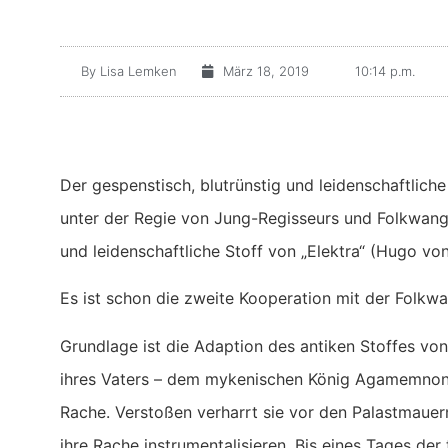
By
Lisa Lemken
März 18, 2019
10:14 p.m.
Der gespenstisch, blutrünstig und leidenschaftlic
unter der Regie von Jung-Regisseurs und Folkwang
und leidenschaftliche Stoff von „Elektra“ (Hugo vo
Es ist schon die zweite Kooperation mit der Folkwa
Grundlage ist die Adaption des antiken Stoffes vo
ihres Vaters – dem mykenischen König Agamemnon- 
Rache. Verstoßen verharrt sie vor den Palastmauern
ihre Rache instrumentalisieren. Bis eines Tages der