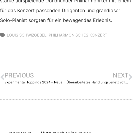
starke aufspielende Dortmunder Philharmoniker mit einem
für das Konzert passenden Dirigenten und grandioser
Solo-Pianist sorgten für ein bewegendes Erlebnis.
LOUIS SCHWIZGEBEL
,
PHILHARMONISCHES KONZERT
PREVIOUS
NEXT
Experimental Toppings 2024 – Neues aus der Szenischen Forschung
Überarbeitetes Handlungsballett voll Dynamik und Esprit