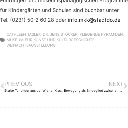
Führungen und museumspädagogischen Programme
für Kindergärten und Schulen sind buchbar unter
Tel. (0231) 50-2 60 28 oder
info.mkk@stadtdo.de
CATHLEEN TASLER
,
DR. JENS STÖCKER
,
FLIEGENDE PYRAMIDEN
,
MUSEUM FÜR KUNST UND KULTURGESCHICHTE
,
WEINACHTSAUSSTELLUNG
PREVIOUS
NEXT
Starke Tonbilder aus der Wiener Klassik
Bewegung als Bindeglied zwischen Kunst und Gesundheit