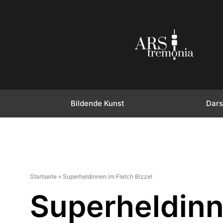
Bildende Kunst
Dars
Startseite
»
Superheldinnen im Fletch Bizzel
Superheldinn