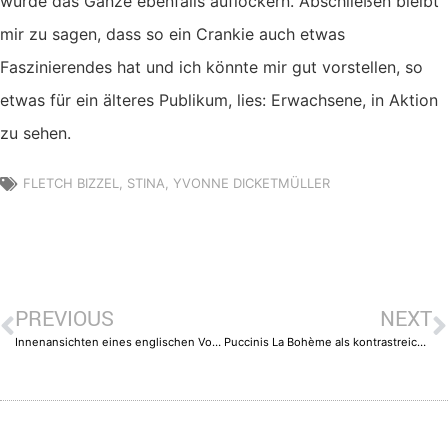
würde das Ganze ebenfalls auflockern. Abschließen bleibt
mir zu sagen, dass so ein Crankie auch etwas
Faszinierendes hat und ich könnte mir gut vorstellen, so
etwas für ein älteres Publikum, lies: Erwachsene, in Aktion
zu sehen.
FLETCH BIZZEL
,
STINA
,
YVONNE DICKETMÜLLER
PREVIOUS
NEXT
Innenansichten eines englischen Vororts
Puccinis La Bohème als kontrastreiches Erlebnis