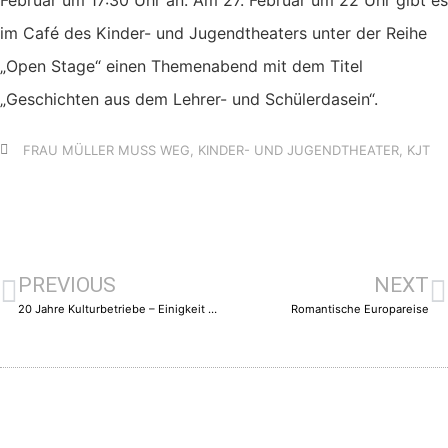
Februar um 17:30 Uhr an. Am 27. Februar um 22 Uhr gibt es
im Café des Kinder- und Jugendtheaters unter der Reihe
„Open Stage“ einen Themenabend mit dem Titel
„Geschichten aus dem Lehrer- und Schülerdasein“.
FRAU MÜLLER MUSS WEG
,
KINDER- UND JUGENDTHEATER
,
KJT
PREVIOUS
NEXT
20 Jahre Kulturbetriebe – Einigkeit macht stark
Romantische Europareise