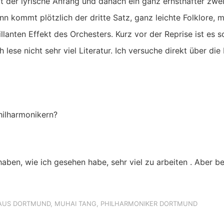
mt der lyrische Anfang und danach ein ganz ernsthafter zwei
nn kommt plötzlich der dritte Satz, ganz leichte Folklore,
illanten Effekt des Orchesters. Kurz vor der Reprise ist es 
Ich lese nicht sehr viel Literatur. Ich versuche direkt über 
hilharmonikern?
 haben, wie ich gesehen habe, sehr viel zu arbeiten . Aber b
AUS DORTMUND
,
MUHAI TANG
,
PHILHARMONIKER DORTMUND