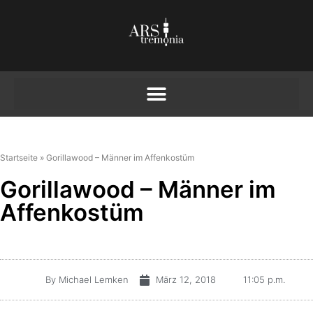
Startseite
»
Gorillawood – Männer im Affenkostüm
Gorillawood – Männer im
Affenkostüm
By
Michael Lemken
März 12, 2018
11:05 p.m.