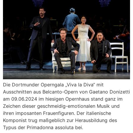
Die Dortmunder Operngala „Viva la Diva“ mit
Ausschnitten aus Belcanto-Opern von Gaetano Donizetti
am 09.06.2024 im hiesigen Opernhaus stand ganz im
Zeichen dieser geschmeidig-emotionalen Musik und
ihren imposanten Frauenfiguren. Der italienische
Komponist trug maßgeblich zur Herausbildung des
Typus der Primadonna assoluta bei.