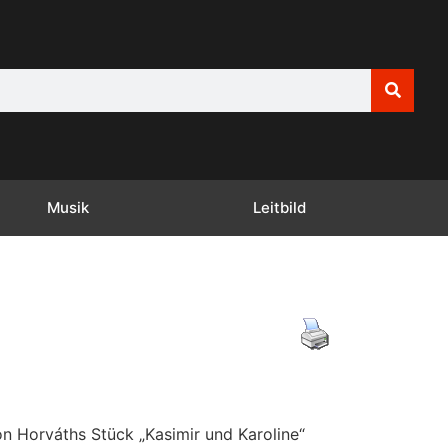
Musik
Leitbild
n Horváths Stück „Kasimir und Karoline“