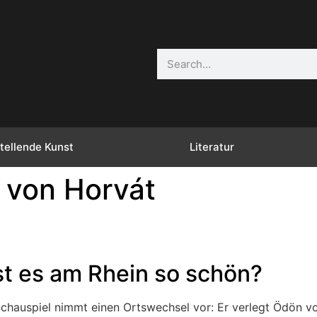
tellende Kunst
Literatur
 von Horvát
st es am Rhein so schön?
chauspiel nimmt einen Ortswechsel vor: Er verlegt Ödön vo