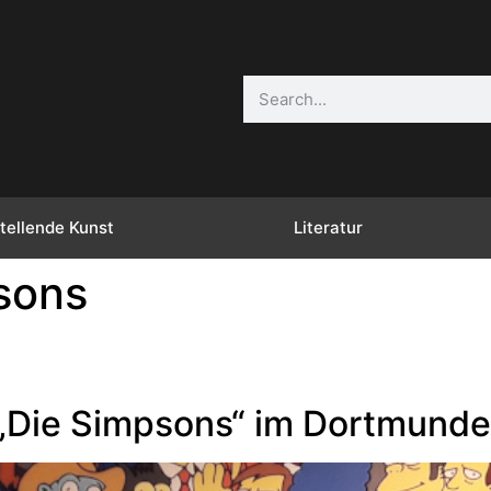
tellende Kunst
Literatur
sons
 „Die Simpsons“ im Dortmund