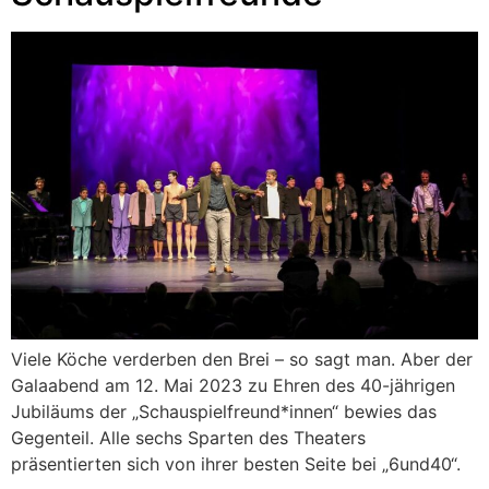
Viele Köche verderben den Brei – so sagt man. Aber der
Galaabend am 12. Mai 2023 zu Ehren des 40-jährigen
Jubiläums der „Schauspielfreund*innen“ bewies das
Gegenteil. Alle sechs Sparten des Theaters
präsentierten sich von ihrer besten Seite bei „6und40“.