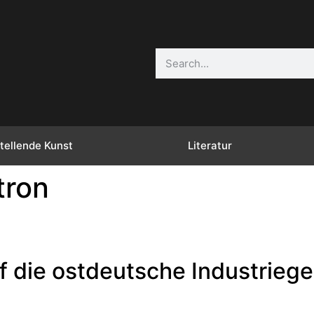
tellende Kunst
Literatur
tron
uf die ostdeutsche Industrieg