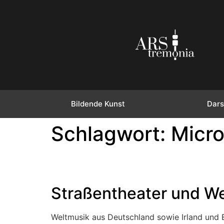
Bildende Kunst
Dars
Schlagwort:
Micro
Straßentheater und We
Weltmusik aus Deutschland sowie Irland und B