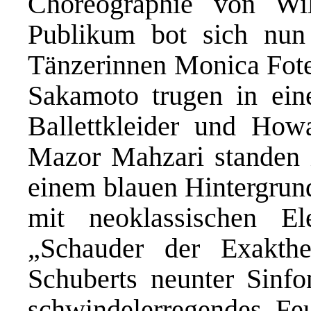
Choreographie von Wi
Publikum bot sich nun 
Tänzerinnen Monica Fotes
Sakamoto trugen in ein
Ballettkleider und Ho
Mazor Mahzari standen i
einem blauen Hintergrund
mit neoklassischen E
„Schauder der Exakthe
Schuberts neunter Sinfo
schwindelerregendes Fe