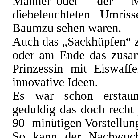
Männer“
oder der
die
beleuchteten
Umris
Baum
zu sehen waren.
Auch das „Sackhüpfen“ 
oder am Ende das zusa
Prinzessin
mit Eiswaff
innovative Ideen.
Es war schon erstau
geduldig das doch recht
90- minütigen
Vorstellung
So kann der Nachwuchs