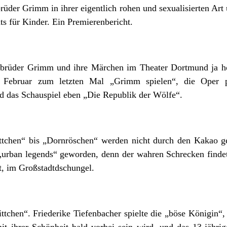
üder Grimm in ihrer eigentlich rohen und sexualisierten Art 
s für Kinder. Ein Premierenbericht.
 Gebrüder Grimm und ihre Märchen im Theater Dortmund ja 
. Februar zum letzten Mal „Grimm spielen“, die Oper 
d das Schauspiel eben „Die Republik der Wölfe“.
chen“ bis „Dornröschen“ werden nicht durch den Kakao ge
u „urban legends“ geworden, denn der wahren Schrecken finde
dt, im Großstadtdschungel.
tchen“. Friederike Tiefenbacher spielte die „böse Königin“
mit ihrer Schönheit bald vorbei sein wird, und das 13-jähr