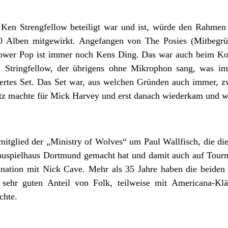
en Strengfellow beteiligt war und ist, würde den Rahmen d
00 Alben mitgewirkt. Angefangen von The Posies (Mitbegrü
Power Pop ist immer noch Kens Ding. Das war auch beim Kon
 Stringfellow, der übrigens ohne Mikrophon sang, was im 
iertes Set. Das Set war, aus welchen Gründen auch immer, zw
atz machte für Mick Harvey und erst danach wiederkam und we
dmitglied der „Ministry of Wolves“ um Paul Wallfisch, die 
spielhaus Dortmund gemacht hat und damit auch auf Tournee
ation mit Nick Cave. Mehr als 35 Jahre haben die beiden
 sehr guten Anteil von Folk, teilweise mit Americana-Klä
chte.