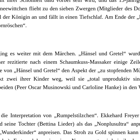
Schneewittchen flieht zu den sieben Zwergen (Mitglieder des
l der Königin an und fällt in einen Tiefschlaf. Am Ende der
ornröschen“.
ging es weiter mit dem Märchen. „Hänsel und Gretel“ wur
ser rezitierte nach einem Schaumkuss-Massaker einige Zei
eise von „Hänsel und Gretel“ den Aspekt der „zu stopfenden M
ckt zwei ihrer Kinder weg, weil sie „total unproduktiv sin
beiden (Peer Oscar Musinowski und Carloline Hanke) in den 
ie Interpretation von „Rumpelstilzchen“. Ekkehard Freyer 
d seine Tochter (Bettina Lieder) als das „Nonplusultra“ anpr
s „Wunderkinder“ anpreisen. Das Stroh zu Gold spinnen kann s