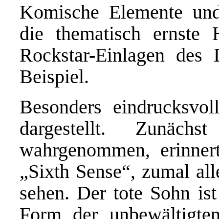
Komische Elemente und 
die thematisch ernste
Rockstar-Einlagen des
Beispiel.
B
esonders eindrucksvo
dargestellt. Zunäc
wahrgenommen, erinnert
„Sixth Sense“, zumal al
sehen. Der tote Sohn ist
Form der unbewältigte