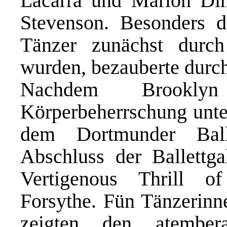
Lacarra und Marlon Di
Stevenson. Besonders d
Tänzer zunächst durch 
wurden, bezauberte durch
Nachdem Brookl
Körperbeherrschung unter
dem Dortmunder Ball
Abschluss der Ballettga
Vertigenous Thrill o
Forsythe. Fün Tänzerin
zeigten den atember