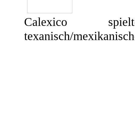
Calexico spi
texanisch/mexikanisc