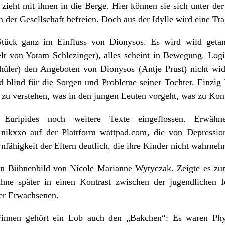
 zieht mit ihnen in die Berge. Hier können sie sich unter d
der Gesellschaft befreien. Doch aus der Idylle wird eine Tra
s Stück ganz im Einfluss von Dionysos. Es wird wild geta
lt von Yotam Schlezinger), alles scheint in Bewegung. Logi
hüler) den Angeboten von Dionysos (Antje Prust) nicht wid
nd blind für die Sorgen und Probleme seiner Tochter. Einzi
 zu verstehen, was in den jungen Leuten vorgeht, was zu Kon
Euripides noch weitere Texte eingeflossen. Erwähne
nikxxo auf der Plattform wattpad.com, die von Depressio
nfähigkeit der Eltern deutlich, die ihre Kinder nicht wahrn
 Bühnenbild von Nicole Marianne Wytyczak. Zeigte es zun
ühne später in einen Kontrast zwischen der jugendlichen 
der Erwachsenen.
*innen gehört ein Lob auch den „Bakchen“: Es waren Phys