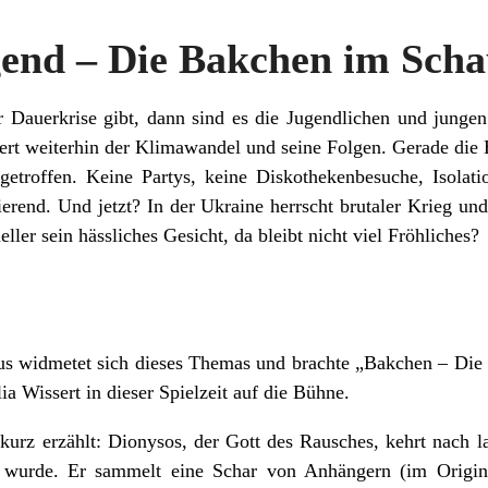
gend – Die Bakchen im Scha
er Dauerkrise gibt, dann sind es die Jugendlichen und jung
iert weiterhin der Klimawandel und seine Folgen. Gerade d
getroffen. Keine Partys, keine Diskothekenbesuche, Isolat
erend. Und jetzt? In der Ukraine herrscht brutaler Krieg und
ler sein hässliches Gesicht, da bleibt nicht viel Fröhliches?
 widmetet sich dieses Themas und brachte „Bakchen – Die v
ia Wissert in dieser Spielzeit auf die Bühne.
kurz erzählt: Dionysos, der Gott des Rausches, kehrt nach la
en wurde. Er sammelt eine Schar von Anhängern (im Origin