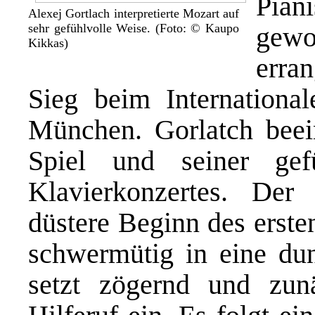
Pia
Alexej Gortlach interpretierte Mozart auf
sehr gefühlvolle Weise. (Foto: © Kaupo
gewo
Kikkas)
erra
Sieg beim Internation
München.
Gorlatch
beei
Spiel und seiner gefü
Klavierkonzertes.
Der er
düstere Begin
n
des erste
schwermütig
in eine
du
setzt zögernd und zun