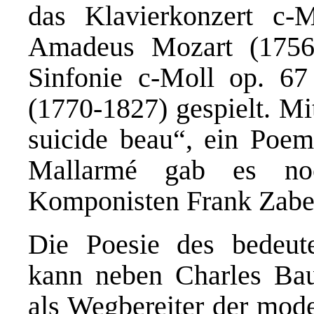
das Klavierkonzert c
Amadeus Mozart (1756
Sinfonie c-Moll op. 6
(1770-1827) gespielt. Mi
suicide beau“, ein Poem
Mallarm
é gab es noc
Komponisten Frank Zabel
D
ie Poesie des bedeut
kann neben Charles Bau
als Wegbereiter der mod