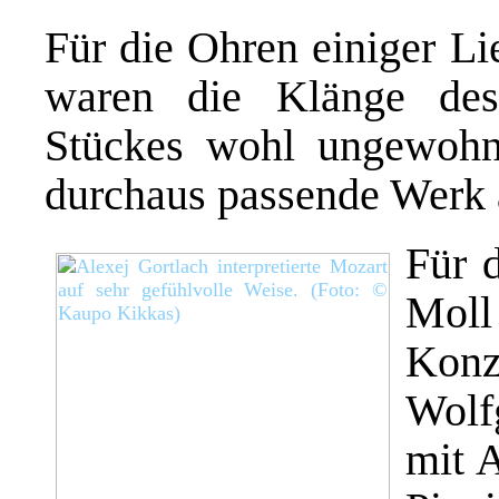
Für
die
Ohren
einiger
Li
waren die Klänge des
Stückes wohl ungewoh
durchaus passende Werk 
F
ür 
Moll
Konz
Wolf
mit 