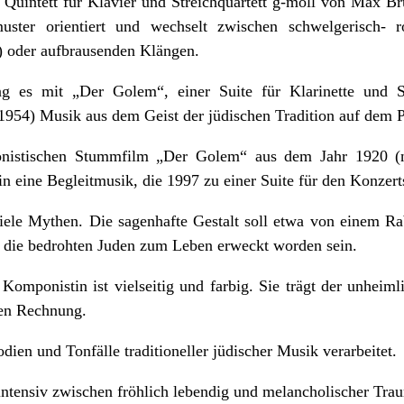
uintett für Klavier und Streichquartett g-moll von Max Br
muster orientiert und wechselt zwischen schwelgerisch- 
) oder aufbrausenden Klängen.
 es mit „Der Golem“, einer Suite für Klarinette und Str
1954) Musik aus dem Geist der jüdischen Tradition auf dem
ionistischen Stummfilm „Der Golem“ aus dem Jahr 1920
n eine Begleitmusik, die 1997 zu einer Suite für den Konzert
le Mythen. Die sagenhafte Gestalt soll etwa von einem R
die bedrohten Juden zum Leben erweckt worden sein.
Komponistin ist vielseitig und farbig. Sie trägt der unheim
en Rechnung.
dien und Tonfälle traditioneller jüdischer Musik verarbeitet.
ntensiv zwischen fröhlich lebendig und melancholischer Traur