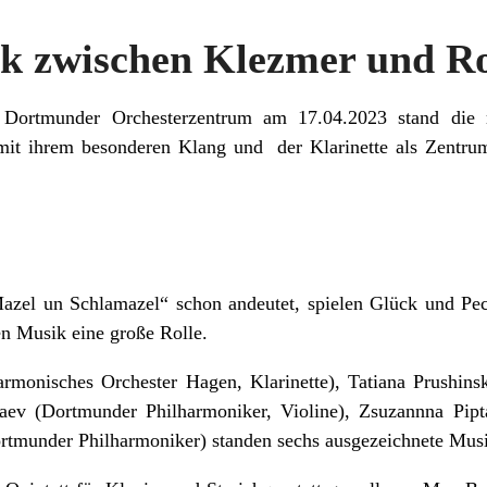
 zwischen Klezmer und R
ortmunder Orchesterzentrum am 17.04.2023 stand die m
it ihrem besonderen Klang und der Klarinette als Zentru
azel un Schlamazel“ schon andeutet, spielen Glück und Pec
en Musik eine große Rolle.
monisches Orchester Hagen, Klarinette), Tatiana Prushinska
aev (Dortmunder Philharmoniker, Violine), Zsuzannna Pip
rtmunder Philharmoniker) standen sechs ausgezeichnete Mus