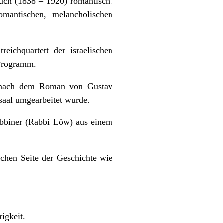
uch (1838 – 1920) romantisch.
romantischen, melancholischen
eichquartett der israelischen
 Programm.
 (nach dem Roman von Gustav
saal umgearbeitet wurde.
abbiner (Rabbi Löw) aus einem
lichen Seite der Geschichte wie
igkeit.