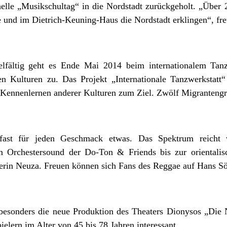
nelle „Musikschultag“ in die Nordstadt zurückgeholt. „Über
 und im Dietrich-Keuning-Haus die Nordstadt erklingen“, fre
elfältig geht es Ende Mai 2014 beim internationalem Tanz
en Kulturen zu. Das Projekt „Internationale Tanzwerkstat
 Kennenlernen anderer Kulturen zum Ziel. Zwölf Migrantengru
 fast für jeden Geschmack etwas. Das Spektrum reicht
 Orchestersound der Do-Ton & Friends bis zur orientali
rin Neuza. Freuen können sich Fans des Reggae auf Hans Sö
besonders die neue Produktion des Theaters Dionysos „Die 
elern im Alter von 45 bis 78 Jahren interessant.