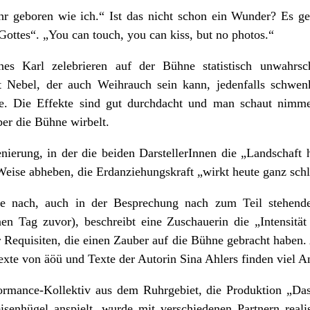
ahr geboren wie ich.“ Ist das nicht schon ein Wunder? Es g
Gottes“. „You can touch, you can kiss, but no photos.“
es Karl zelebrieren auf der Bühne statistisch unwahrsch
it Nebel, der auch Weihrauch sein kann, jedenfalls schwe
e. Die Effekte sind gut durchdacht und man schaut nimmer
ber die Bühne wirbelt.
nierung, in der die beiden DarstellerInnen die „Landschaft
eise abheben, die Erdanziehungskraft „wirkt heute ganz schl
e nach, auch in der Besprechung nach zum Teil stehend
n Tag zuvor), beschreibt eine Zuschauerin die „Intensität 
r Requisiten, die einen Zauber auf die Bühne gebracht haben. 
 Texte von äöü und Texte der Autorin Sina Ahlers finden viel A
formance-Kollektiv aus dem Ruhrgebiet, die Produktion „Das
senhügel anspielt, wurde mit verschiedenen Partnern realis